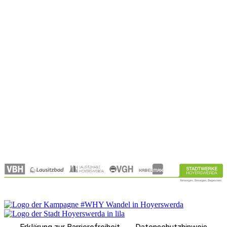
info@lausitzbad.de
Wasserwelt
Saunawelt
Erlebniswelt
Gastronomie
Öffnungszeiten
Kontakt
Qualifizierung
Jobangebote