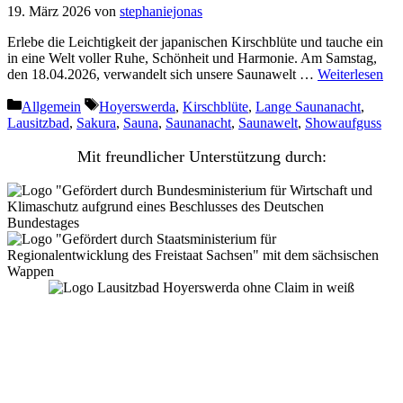
19. März 2026
von
stephaniejonas
Erlebe die Leichtigkeit der japanischen Kirschblüte und tauche ein
in eine Welt voller Ruhe, Schönheit und Harmonie. Am Samstag,
den 18.04.2026, verwandelt sich unsere Saunawelt …
Weiterlesen
Kategorien
Schlagwörter
Allgemein
Hoyerswerda
,
Kirschblüte
,
Lange Saunanacht
,
Lausitzbad
,
Sakura
,
Sauna
,
Saunanacht
,
Saunawelt
,
Showaufguss
Mit freundlicher Unterstützung durch:
Lausitzbad Hoyerswerda GmbH
Am Gondelteich 1
02977 Hoyerswerda
Tel.: 03571 469 580