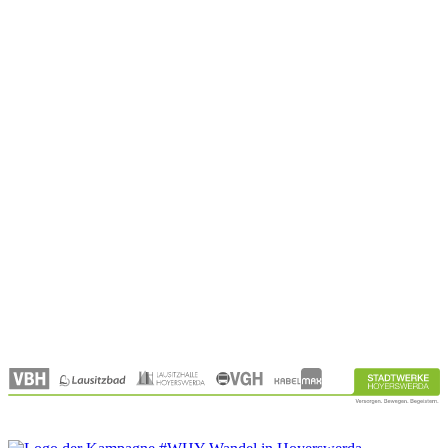
Tel.: 03571 469 580
info@lausitzbad.de
Wasserwelt
Saunawelt
Erlebniswelt
Gastronomie
Öffnungszeiten
Kontakt
Qualifizierung
Jobangebote