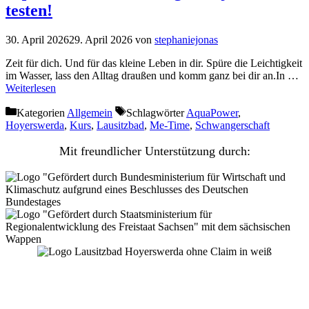
testen!
30. April 2026
29. April 2026
von
stephaniejonas
Zeit für dich. Und für das kleine Leben in dir. Spüre die Leichtigkeit
im Wasser, lass den Alltag draußen und komm ganz bei dir an.In …
Weiterlesen
Kategorien
Allgemein
Schlagwörter
AquaPower
,
Hoyerswerda
,
Kurs
,
Lausitzbad
,
Me-Time
,
Schwangerschaft
Mit freundlicher Unterstützung durch:
Lausitzbad Hoyerswerda GmbH
Am Gondelteich 1
02977 Hoyerswerda