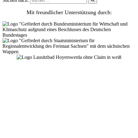
Suchen nach:
Mit freundlicher Unterstützung durch:
Lausitzbad Hoyerswerda GmbH
Am Gondelteich 1
02977 Hoyerswerda
Tel.: 03571 469 580
info@lausitzbad.de
Wasserwelt
Saunawelt
Erlebniswelt